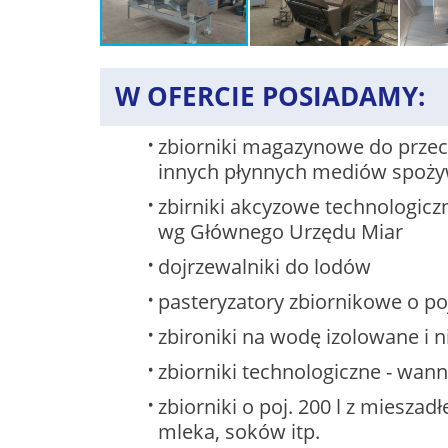
W OFERCIE POSIADAMY:
zbiorniki magazynowe do prze
innych płynnych mediów spoż
zbirniki akcyzowe technologicz
wg Głównego Urzędu Miar
dojrzewalniki do lodów
pasteryzatory zbiornikowe o poj.
zbironiki na wodę izolowane i 
zbiorniki technologiczne - wann
zbiorniki o poj. 200 l z miesza
mleka, soków itp.