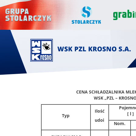
CENA SCHŁADZALNIKA MLE
WSK „PZL – KROSNO”
Pojemn
Ilość
[ l ]
Typ
udoi
Nom.